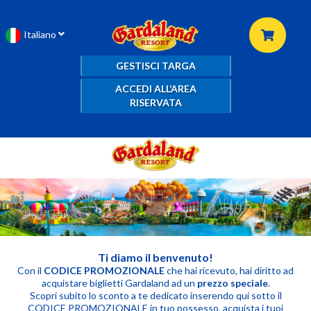
Italiano
GESTISCI TARGA
ACCEDI ALL’AREA
RISERVATA
Ti diamo il benvenuto!
Con il
CODICE PROMOZIONALE
che hai ricevuto, hai diritto ad
acquistare biglietti Gardaland ad un
prezzo speciale
.
Scopri subito lo sconto a te dedicato inserendo qui sotto il
CODICE PROMOZIONALE in tuo possesso, acquista i tuoi